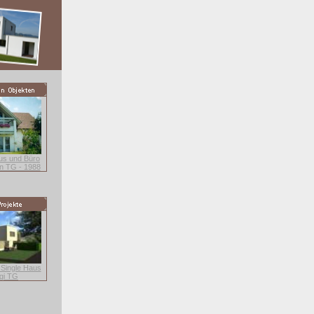
aus und Büro
n TG - 1988
 Single Haus
gi TG