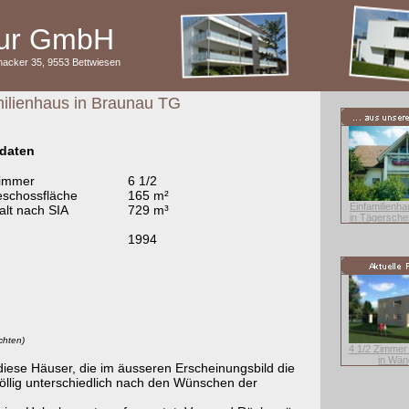
ktur GmbH
nacker 35, 9553 Bettwiesen
milienhaus in Braunau TG
daten
Zimmer
6 1/2
eschossfläche
165 m²
Einfamilienh
lt nach SIA
729 m³
in Tägersche
1994
chten)
4 1/2 Zimmer
in Wän
iese Häuser, die im äusseren Erscheinungsbild die
völlig unterschiedlich nach den Wünschen der