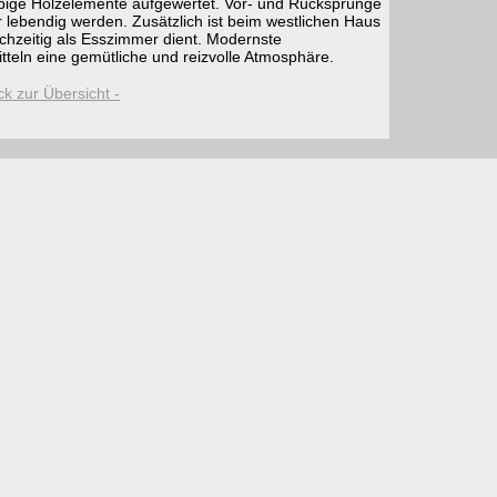
bige Holzelemente aufgewertet. Vor- und Rücksprünge
 lebendig werden. Zusätzlich ist beim westlichen Haus
eichzeitig als Esszimmer dient. Modernste
teln eine gemütliche und reizvolle Atmosphäre.
ck zur Übersicht -