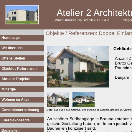
Atelier 2 Archite
Marcel Künzler, dipl. Architekt FH/STV
Stäge
Objekte / Referenzen: Doppel Einfa
Homepage
Wir über uns
Gebäude
Anzahl 
Offene Stellen
Brutto G
Rauminha
Objekte / Referenzen
Baujahr
Aktuelle Projekte
Minergie
Wohnen im Alter
Generalunternehmung
(Bitte auf ein Foto klicken, um dieses in Originalgrösse zu betra
An schöner Südhanglage in Braunau stehen d
Energiekonzepte
gleiche Gestaltung haben, im Innern jedoch 
Bauherren konzipiert sind.
Baustellen