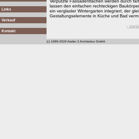
Verputzte Fassadenflächen werden durch far
lassen den einfachen rechteckigen Baukörper
Links
ein verglaster Wintergarten integriert, der gl
Gestaltungselemente in Küche und Bad vermit
Verkauf
- zurü
Kontakt
(c) 1999-2026 Atelier 2 Architektur GmbH.