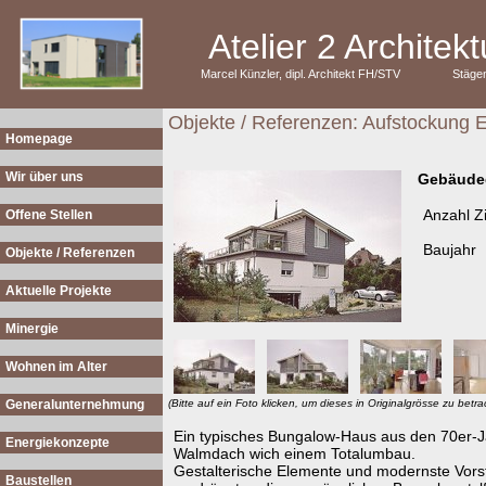
Atelier 2 Archite
Marcel Künzler, dipl. Architekt FH/STV
Stäge
Objekte / Referenzen: Aufstockung E
Homepage
Wir über uns
Gebäude
Anzahl 
Offene Stellen
Baujahr
Objekte / Referenzen
Aktuelle Projekte
Minergie
Wohnen im Alter
Generalunternehmung
(Bitte auf ein Foto klicken, um dieses in Originalgrösse zu betra
Ein typisches Bungalow-Haus aus den 70er-Ja
Energiekonzepte
Walmdach wich einem Totalumbau.
Gestalterische Elemente und modernste Vor
Baustellen