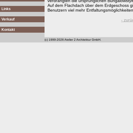
verdrängten die ursprünglichen Bungalowstyl
Auf dem Flachdach über dem Erdgeschoss gibt
Links
Benutzern viel mehr Entfaltungsmöglichkeite
Verkauf
- zurü
Kontakt
(c) 1999-2026 Atelier 2 Architektur GmbH.