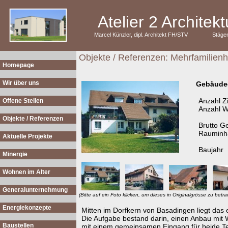
Atelier 2 Archite
Marcel Künzler, dipl. Architekt FH/STV
Stäge
Objekte / Referenzen: Mehrfamilien
Homepage
Wir über uns
Gebäude
Anzahl 
Offene Stellen
Anzahl 
Objekte / Referenzen
Brutto G
Rauminha
Aktuelle Projekte
Baujahr
Minergie
Wohnen im Alter
Generalunternehmung
(Bitte auf ein Foto klicken, um dieses in Originalgrösse zu betra
Energiekonzepte
Mitten im Dorfkern von Basadingen liegt da
Die Aufgabe bestand darin, einen Anbau mi
Baustellen
mit einem gemeinsamen Eingang für beide Te