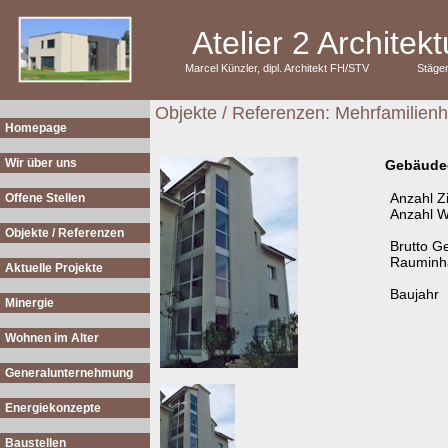
Atelier 2 Archite
Marcel Künzler, dipl. Architekt FH/STV
Stäge
Objekte / Referenzen: Mehrfamilien
Homepage
Wir über uns
Gebäude
Anzahl 
Offene Stellen
Anzahl 
Objekte / Referenzen
Brutto G
Rauminha
Aktuelle Projekte
Baujahr
Minergie
Wohnen im Alter
Generalunternehmung
Energiekonzepte
Baustellen