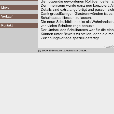
die notwendig gewordenen Rolläden gelten 
Der Innenraum wurde ganz neu konzipiert. Alt
Links
Details sind extra angefertigt und passen sic
Dank grossflächigen Glastrennwänden ist es n
Verkauf
Schulhauses fliessen zu lassen.
Die neue Schulbibliothek ist als Wohnlandscha
Kontakt
von vielen Schülern rege benutzt.
Der Umbau des Schulhauses war für die einh
Können unter Beweis zu stellen, denn die 
Zeichnungsvorlage speziell gefertigt.
- zurü
(c) 1999-2026 Atelier 2 Architektur GmbH.