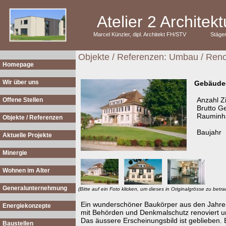
Atelier 2 Archite
Marcel Künzler, dipl. Architekt FH/STV
Stäge
Objekte / Referenzen: Umbau / Reno
Homepage
Wir über uns
Gebäude
Anzahl 
Offene Stellen
Brutto G
Rauminha
Objekte / Referenzen
Baujahr
Aktuelle Projekte
Minergie
Wohnen im Alter
Generalunternehmung
(Bitte auf ein Foto klicken, um dieses in Originalgrösse zu betra
Ein wunderschöner Baukörper aus den Jahre
Energiekonzepte
mit Behörden und Denkmalschutz renoviert u
Das äussere Erscheinungsbild ist geblieben. Ei
Baustellen