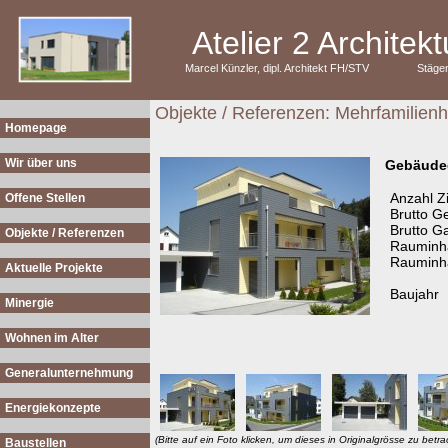
Atelier 2 Archite
Marcel Künzler, dipl. Architekt FH/STV
Stäge
Objekte / Referenzen: Mehrfamilienh
Homepage
Wir über uns
Gebäude
Anzahl 
Offene Stellen
Brutto G
Brutto G
Objekte / Referenzen
Rauminha
Rauminh
Aktuelle Projekte
Baujahr
Minergie
Wohnen im Alter
Generalunternehmung
Energiekonzepte
(Bitte auf ein Foto klicken, um dieses in Originalgrösse zu betra
Baustellen