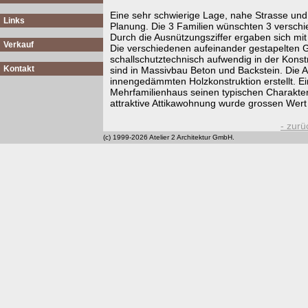
Eine sehr schwierige Lage, nahe Strasse und 
Links
Planung. Die 3 Familien wünschten 3 verschi
Durch die Ausnützungsziffer ergaben sich 
Verkauf
Die verschiedenen aufeinander gestapelten G
schallschutztechnisch aufwendig in der Kon
Kontakt
sind in Massivbau Beton und Backstein. Die 
innengedämmten Holzkonstruktion erstellt. Ei
Mehrfamilienhaus seinen typischen Charakter
attraktive Attikawohnung wurde grossen Wert 
- zurü
(c) 1999-2026 Atelier 2 Architektur GmbH.