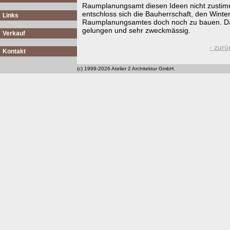
Raumplanungsamt diesen Ideen nicht zustim
entschloss sich die Bauherrschaft, den Wint
Links
Raumplanungsamtes doch noch zu bauen. Das R
gelungen und sehr zweckmässig.
Verkauf
- zurü
Kontakt
(c) 1999-2026 Atelier 2 Architektur GmbH.