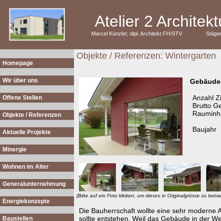
Atelier 2 Archite
Marcel Künzler, dipl. Architekt FH/STV
Stäge
Objekte / Referenzen: Wintergarten
Homepage
Wir über uns
Gebäude
Anzahl 
Offene Stellen
Brutto G
Rauminha
Objekte / Referenzen
Baujahr
Aktuelle Projekte
Minergie
Wohnen im Alter
Generalunternehmung
(Bitte auf ein Foto klicken, um dieses in Originalgrösse zu betra
Energiekonzepte
Die Bauherrschaft wollte eine sehr moderne Ar
sollte entstehen. Weil das Gebäude in der We
Baustellen